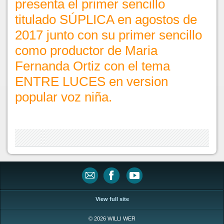
presenta el primer sencillo
titulado SÚPLICA en agostos de
2017 junto con su primer sencillo
como productor de Maria
Fernanda Ortiz con el tema
ENTRE LUCES en version
popular voz niña.
View full site
© 2026 WILLI WER