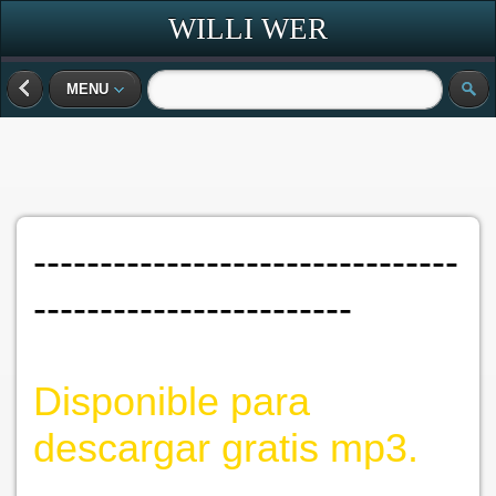
WILLI WER
MENU
--------------------------------
------------------------
Disponible para
descargar gratis mp3.